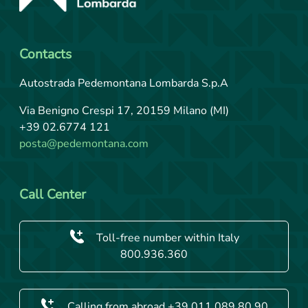
Contacts
Autostrada Pedemontana Lombarda S.p.A
Via Benigno Crespi 17, 20159 Milano (MI)
+39 02.6774 121
posta@pedemontana.com
Call Center
Toll-free number within Italy
800.936.360
Calling from abroad +39.011.089.80.90