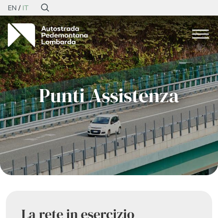
EN
IT
Punti Assistenza
La rete in esercizio