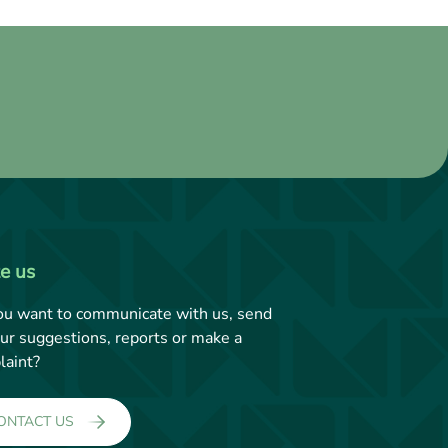
te us
ou want to communicate with us, send
ur suggestions, reports or make a
laint?
ONTACT US