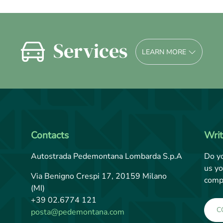
Services
LEARN MORE
Contacts
Wri
Autostrada Pedemontana Lombarda S.p.A
Do y
us yo
Via Benigno Crespi 17, 20159 Milano
comp
(MI)
+39 02.6774 121
C
posta@pedemontana.com