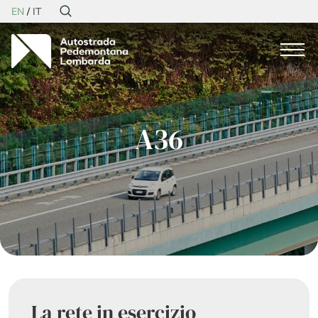
EN
IT
A36
La rete in esercizio