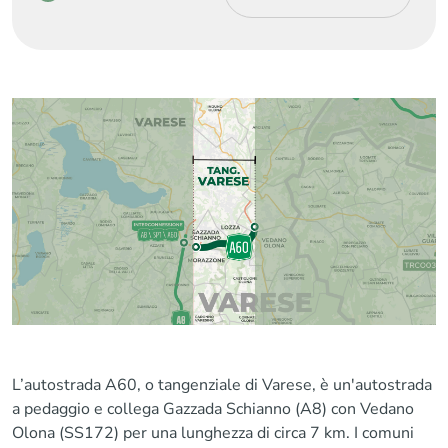
D AM V1A00 MT01
D GE V1A00 GE00
072 PP 003 A
000 FI 001 A
D AM V1A00 MT01
D GE V2A00 GE00
072 PP 004 A
000 FI 001 A
D AM V1A00 MT01
D GE V1A00 GE00
072 PP 005 A
000 FI 002 A
D AM V1C03 MT01
072 PP 001 A
D AM V2000 MT00
072 PP 001 A
D AM V2000 MT00
072 PP 002 A
D AM V2000 MT00
072 PP 003 A
D AM V2000 MT00
072 PP 004 A
L’autostrada A60, o tangenziale di Varese, è un'autostrada
D AM V2000 MT00
a pedaggio e collega Gazzada Schianno (A8) con Vedano
072 PP 005 A
Olona (SS172) per una lunghezza di circa 7 km. I comuni