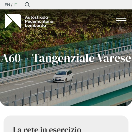
EN
IT
A60 – Tangenziale Varese
La rete in esercizio