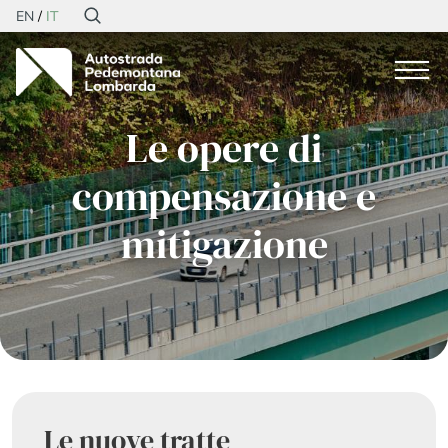
EN
IT
Le opere di
compensazione e
mitigazione
Le nuove tratte