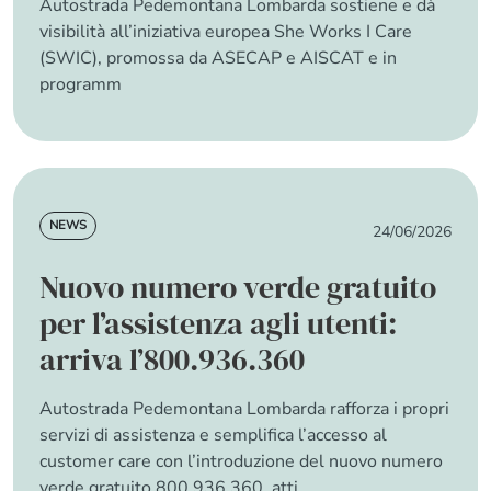
Autostrada Pedemontana Lombarda sostiene e dà
visibilità all’iniziativa europea
She Works I Care
(SWIC)
, promossa da
ASECAP
e
AISCAT
e in
programm
about Autostrada Pedemontana Lombarda ader
Read more
News
NEWS
24/06/2026
Nuovo numero verde gratuito
per l’assistenza agli utenti:
arriva l’800.936.360
Autostrada Pedemontana Lombarda rafforza i propri
servizi di assistenza e semplifica l’accesso al
customer care con l’introduzione del nuovo
numero
verde gratuito 800.936.360
, atti