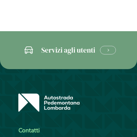
Servizi agli utenti
CLICCA
E
SCOPRI
Contatti